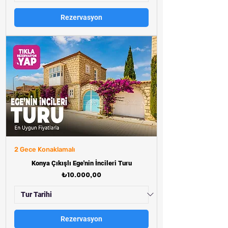
Rezervasyon
2 Gece Konaklamalı
Konya Çıkışlı Ege'nin İncileri Turu
Fiyat
₺10.000,00
Rezervasyon