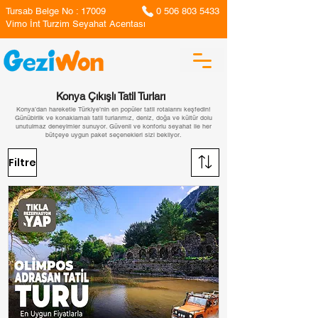
Tursab Belge No : 17009
0 506 803 5433
Vimo İnt Turzim Seyahat Acentası
Konya Çıkışlı Tatil Turları
Konya’dan hareketle Türkiye’nin en popüler tatil rotalarını keşfedin!
Günübirlik ve konaklamalı tatil turlarımız, deniz, doğa ve kültür dolu
unutulmaz deneyimler sunuyor. Güvenli ve konforlu seyahat ile her
bütçeye uygun paket seçenekleri sizi bekliyor.
Filtre