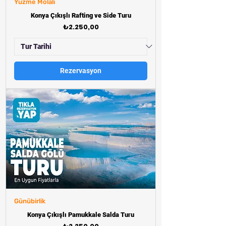
Yüzme Molalı
Konya Çıkışlı Rafting ve Side Turu
Fiyat
₺2.250,00
Rezervasyon
Günübirlik
Konya Çıkışlı Pamukkale Salda Turu
Fiyat