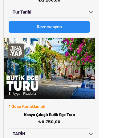
₺2.250,00
Rezervasyon
1 Gece Konaklamalı
Konya Çıkışlı Butik Ege Turu
Fiyat
₺6.750,00