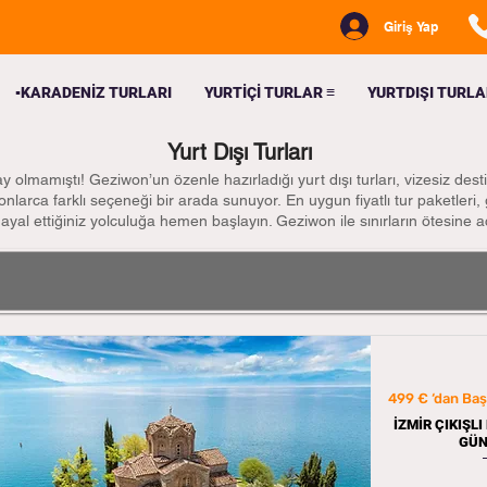
Giriş Yap
▪️KARADENİZ TURLARI
YURTİÇİ TURLAR ≡
YURTDIŞI TURLA
Yurt Dışı Turları
olmamıştı! Geziwon’un özenle hazırladığı yurt dışı turları, vizesiz dest
 onlarca farklı seçeneği bir arada sunuyor.
En uygun fiyatlı tur paketleri
hayal ettiğiniz yolculuğa hemen başlayın. Geziwon ile sınırların ötesine aç
499 € ‘dan Baş
İZMİR ÇIKIŞL
GÜN