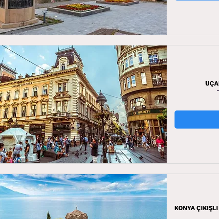
UÇAK
KONYA ÇIKIŞL