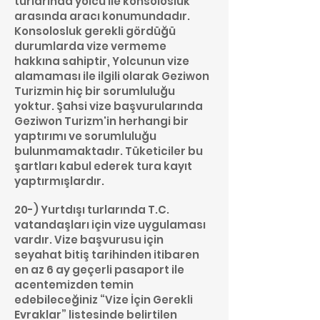
turlarında yolcu ile konsolosluk
arasında aracı konumundadır.
Konsolosluk gerekli gördüğü
durumlarda vize vermeme
hakkına sahiptir, Yolcunun vize
alamaması ile ilgili olarak Geziwon
Turizmin hiç bir sorumluluğu
yoktur. Şahsi vize başvurularında
Geziwon Turizm'in herhangi bir
yaptırımı ve sorumluluğu
bulunmamaktadır. Tüketiciler bu
şartları kabul ederek tura kayıt
yaptırmışlardır.
20-) Yurtdışı turlarında T.C.
vatandaşları için vize uygulaması
vardır. Vize başvurusu için
seyahat bitiş tarihinden itibaren
en az 6 ay geçerli pasaport ile
acentemizden temin
edebileceğiniz “Vize İçin Gerekli
Evraklar” listesinde belirtilen