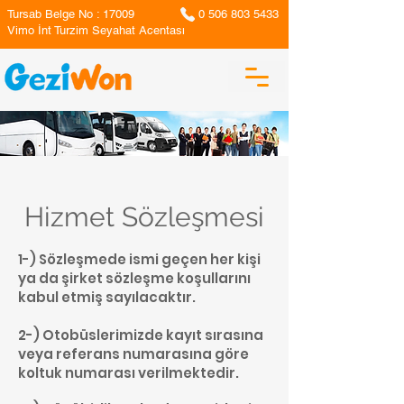
Tursab Belge No : 17009
0 506 803 5433
Vimo İnt Turzim Seyahat Acentası
Hizmet Sözleşmesi
1-) Sözleşmede ismi geçen her kişi
ya da şirket sözleşme koşullarını
kabul etmiş sayılacaktır.
2-) Otobüslerimizde kayıt sırasına
veya referans numarasına göre
koltuk numarası verilmektedir.