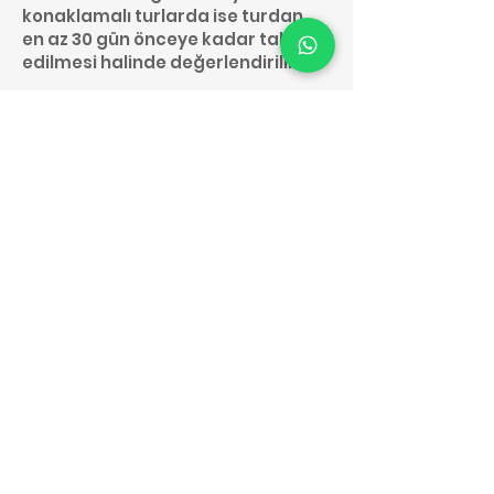
konaklamalı turlarda ise turdan
en az 30 gün önceye kadar talep
edilmesi halinde değerlendirilir.
24-) Seyahat sigorta poliçesi tur
başlangıç tarihinden otuz (30)
gün öncesinde kesilerek tur
esnasında misafire teslim edilir.
Seyahat sigortası kapsamında
olacak tur iptal talepleri ile ilgili
maddeler paket tur
sözleşmesinde belirtilmiştir.
Seyahat sigortası kapsamında
talep edilecek ücret iadelerinde
işlem süresi; talep tarihinden
itibaren minimum iki (2) ay
içerisinde sonuçlanır. Ücret
iadesinin onaylanması
durumunda iadeler misafirlerin
kendi isimlerine olan banka hesap
numaralarına ilgili sigorta şirketi