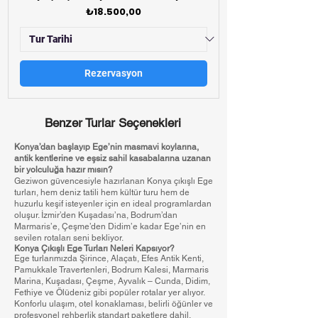
Fiyat
₺18.500,00
Rezervasyon
Benzer Turlar Seçenekleri
Konya’dan başlayıp Ege’nin masmavi koylarına,
antik kentlerine ve eşsiz sahil kasabalarına uzanan
bir yolculuğa hazır mısın?
Geziwon güvencesiyle hazırlanan Konya çıkışlı Ege
turları, hem deniz tatili hem kültür turu hem de
huzurlu keşif isteyenler için en ideal programlardan
oluşur. İzmir’den Kuşadası’na, Bodrum’dan
Marmaris’e, Çeşme’den Didim’e kadar Ege’nin en
sevilen rotaları seni bekliyor.
Konya Çıkışlı Ege Turları Neleri Kapsıyor?
Ege turlarımızda Şirince, Alaçatı, Efes Antik Kenti,
Pamukkale Travertenleri, Bodrum Kalesi, Marmaris
Marina, Kuşadası, Çeşme, Ayvalık – Cunda, Didim,
Fethiye ve Ölüdeniz gibi popüler rotalar yer alıyor.
Konforlu ulaşım, otel konaklaması, belirli öğünler ve
profesyonel rehberlik standart paketlere dahil.