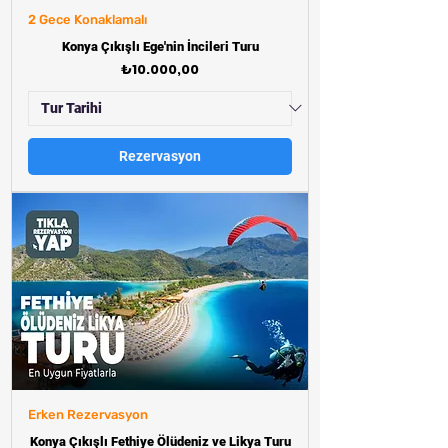
2 Gece Konaklamalı
Konya Çıkışlı Ege'nin İncileri Turu
Fiyat
₺10.000,00
Rezervasyon
Erken Rezervasyon
Konya Çıkışlı Fethiye Ölüdeniz ve Likya Turu