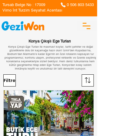
Tursab Belge No : 17009
0 506 803 5433
Vimo İnt Turzim Seyahat Acentası
Konya Çıkışlı Ege Turları
Konya Çıkışlı Ege Turları ile masmavi koylar, tarihi şehirler ve doğal
güzelliklerle dolu bir kaçamağa hazır olun! İzmir’den Kuşadası’na,
Bodrum’dan Marmaris’e kadar Ege’nin en özel rotalarını kapsayan tur
programlarımız; konforlu ulaşım, profesyonel rehberlik ve özenle seçilmiş
konaklama seçenekleriyle sizleri bekliyor. Hem deniz tutkunlarına hem
kültür gezginlerine hitap eden Ege Turları, Konya’dan kolay katılım
imkânıyla keyifli ve unutulmaz bir tatil deneyimi sunuyor.
Filtre