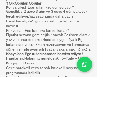
❓ Sık Sorulan Sorular
Konya çıkışlı Ege turları kaç gün sürüyor?
Genellikle 2 gece 3 gün ve 3 gece 4 gün paketler
tercih ediliyor. Yaz sezonunda daha uzun
konaklamalı, 4–5 günlük özel Ege tatilleri de
mevcut.
Konya’dan Ege turu fiyatları ne kadar?
Fiyatlar sezona göre değişir ancak Geziwon olarak
yaz ve bahar dönemlerinde en uygun fiyatlı Ege
turları sunuyoruz. Erken rezervasyon ve kampanya
dönemlerinde avantajlı fiyatlar yakalamak mümkün.
Konya’dan Ege turları nereden hareket ediyor?
Hareket noktalarımız genelde: Anıt – Kule – Otogar
Kavşağı – Bosna.
Gece hareketli veya sabah hareketli seçenekler tur
programında belirtilir.
Ege turlarında hangi yerler geziliyor?
Rotaya göre değişse de en çok tercih edilen
noktalar:
• Alaçatı & Çeşme
• Efes Antik Kenti & Şirince
• Bodrum – Marmaris – Fethiye – Ölüdeniz
• Pamukkale Travertenleri
• Kuşadası & Didim
• Ayvalık – Cunda Adası
Konya çıkışlı Ege turları kimler için uygun?
Deniz tatili, koy gezisi, doğa, lezzet ve kültürün bir
arada olduğu turları seven herkes için ideal. Aileler,
arkadaş grupları, çiftler ve gençler tarafından en