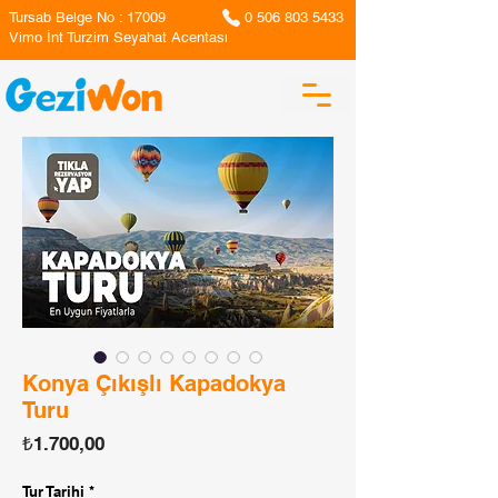
Tursab Belge No : 17009
0 506 803 5433
Vimo İnt Turzim Seyahat Acentası
Konya Çıkışlı Kapadokya
Turu
Fiyat
₺1.700,00
Tur Tarihi
*