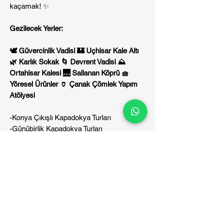
kaçamak! ✨
Gezilecek Yerler:
🕊️ Güvercinlik Vadisi 🏰 Uçhisar Kale Altı
🌿 Karlık Sokak 🌀 Devrent Vadisi ⛰️
Ortahisar Kalesi 🌉 Sallanan Köprü 🧺
Yöresel Ürünler 🏺 Çanak Çömlek Yapım
Atölyesi
-Konya Çıkışlı Kapadokya Turları
-Günübirlik Kapadokya Turları
-Konaklamalı Kapadokya Turları
-Kapadokya Otelleri
Hareket Noktaları
Anıt (Devlet Tiyatrosu Önü) / Saat:
Tur Programı
05:00