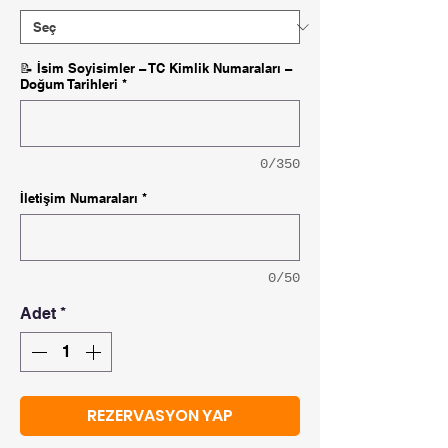
📝 İsim Soyisimler – TC Kimlik Numaraları –
Doğum Tarihleri
*
0/350
İletişim Numaraları
*
0/50
Adet
*
REZERVASYON YAP