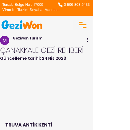
Tursab Belge No : 17009
0 506 803 5433
Vimo İnt Turzim Seyahat Acentası
Geziwon Turizm
ÇANAKKALE GEZİ REHBERİ
Güncelleme tarihi:
24 Nis 2023
TRUVA ANTİK KENTİ