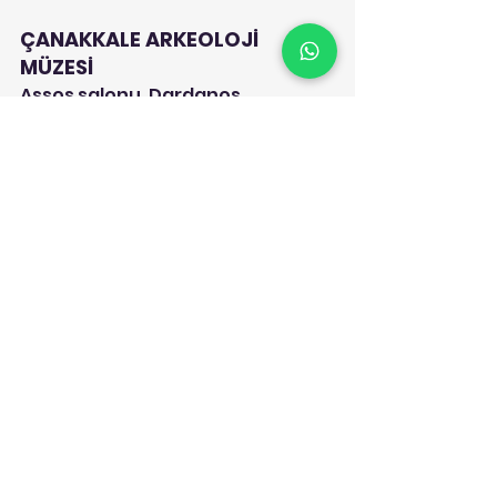
ÇANAKKALE ARKEOLOJİ 
MÜZESİ
Assos salonu, Dardanos 
tümülüsü salonu gibi bölümlerle 
afrodit heykeli, polyksena Lahti, 
Hadrian Heykeli gibi önemli 
eserlere sahip olan Çanakkale 
Arkeoloji Müzesi, sahip olduğu 
zengin eserleri ile eserleri 
anlatan bilgileri ile Çanakkale 
Tarihi hakkında detaylı bilgiler 
edinmeyi isteyen herkesin 
ziyaretlerini bekliyor.